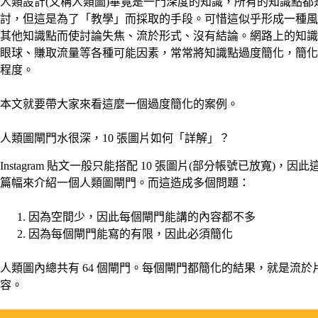
人類設計(又稱人類圖)畢竟是一門深度的知識，所有的知識點
討，但這是為了「教學」而採取的手段。可惜這似乎形成一種風
其他知識點而使討論失焦、流於形式、沒有結論。網路上的知識
眼球、賺取流量等各種可能因素，常常將知識點過度簡化，簡化
程度。
本文就要帶大家來看這麼一個過度簡化的案例。
人類圖閘門水很深，10 張圖片如何「詳解」？
Instagram 貼文一般只能搭配 10 張圖片(部分帳號已放寬)
篇幅來介紹一個人類圖閘門。而這造成多個問題：
因為空間少，因此每個閘門能講的內容都不多
因為每個閘門能寫的有限，因此必須簡化
人類圖內總共有 64 個閘門。每個閘門都簡化的結果，就是流
容。