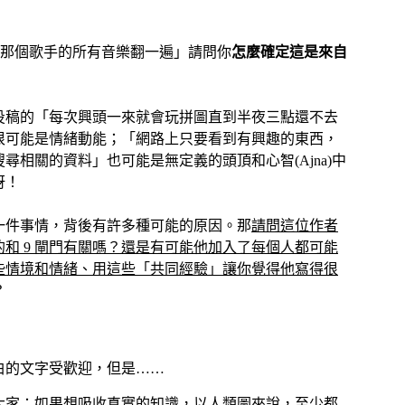
那個歌手的所有音樂翻一遍」請問你
怎麼確定這是來自
投稿的「每次興頭一來就會玩拼圖直到半夜三點還不去
很可能是情緒動能；「網路上只要看到有興趣的東西，
尋相關的資料」也可能是無定義的頭頂和心智(Ajna)中
呀！
一件事情，背後有許多種可能的原因。那
請問這位作者
的和 9 閘門有關嗎？還是有可能他加入了每個人都可能
些情境和情緒、用這些「共同經驗」讓你覺得他寫得很
？
白的文字受歡迎，但是……
大家：如果想吸收真實的知識，以人類圖來說，至少都