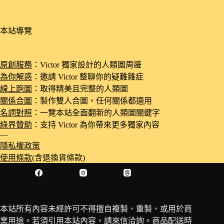
本站導覽
原創服務
：Victor 獨家設計的人類圖周邊
為你解惑
：邀請 Victor 整聊你的疑難雜症
線上跑圖
：取得精美且完整的人類圖
關係合圖
：製作雙人合圖，任何關係都適用
名詞對照
：一覽本站全面翻新的人類圖關鍵字
綠界贊助
：支持 Victor 為你帶來更多獨家內容
—
隱私權政策
使用條款
(含退換貨條款)
Facebook
Instagram
Threads
本站所有內容未經許可不得擅自複製、重製、或用於商
業用途。若須引用本站內容，請
來信洽詢
。商品配送時