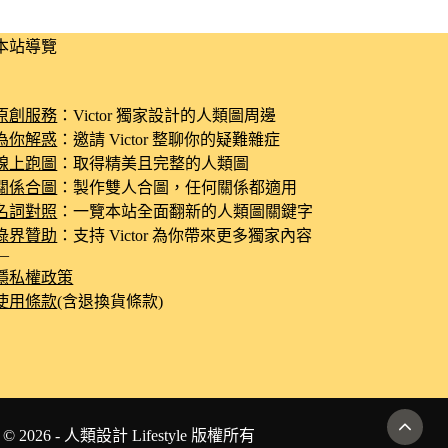
本站導覽
原創服務
：Victor 獨家設計的人類圖周邊
為你解惑
：邀請 Victor 整聊你的疑難雜症
線上跑圖
：取得精美且完整的人類圖
關係合圖
：製作雙人合圖，任何關係都適用
名詞對照
：一覽本站全面翻新的人類圖關鍵字
綠界贊助
：支持 Victor 為你帶來更多獨家內容
—
隱私權政策
使用條款
(含退換貨條款)
© 2026 - 人類設計 Lifestyle 版權所有